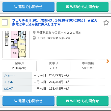
電話でお問合せ
WEBからお問合せ
フェリチタⅢ 201【管理NO：1-021842903-02010】 ★家具
家電は申し込み後に搬入します★
千葉県香取市佐原ホ４２２１番地
ＪＲ成田線佐原駅 徒歩22分
築年月
間取り
専有面積
2016年9月
2LDK
58.21m²
ショート
-- 円～/日 256,729円～/月
ミドル
-- 円～/日 204,363円～/月
ロング
-- 円～/日 178,444円～/月
電話でお問合せ
WEBからお問合せ