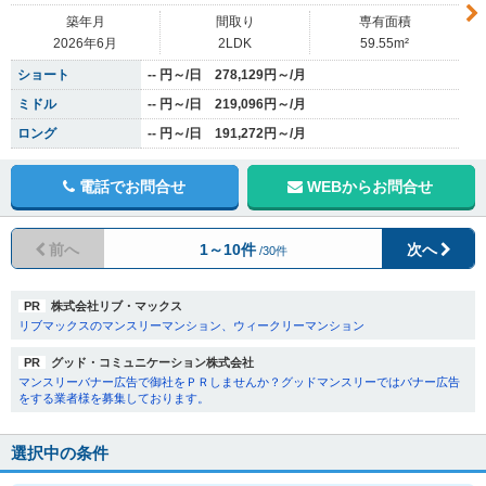
築年月
間取り
専有面積
2026年6月
2LDK
59.55m²
ショート
-- 円～/日 278,129円～/月
ミドル
-- 円～/日 219,096円～/月
ロング
-- 円～/日 191,272円～/月
電話でお問合せ
WEBからお問合せ
前へ
1～10件
次へ
/30件
PR
株式会社リブ・マックス
リブマックスのマンスリーマンション、ウィークリーマンション
PR
グッド・コミュニケーション株式会社
マンスリーバナー広告で御社をＰＲしませんか？グッドマンスリーではバナー広告
をする業者様を募集しております。
選択中の条件