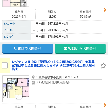
築年月
間取り
専有面積
2026年9月
1LDK
50.87m²
ショート
-- 円～/日 257,229円～/月
ミドル
-- 円～/日 203,363円～/月
ロング
-- 円～/日 178,901円～/月
電話でお問合せ
WEBからお問合せ
レジデンスⅡ 202【管理NO：1-012153702-02020】 ★家具
家電は申し込み後に搬入します★ ★2026年09月上旬入居可
能★
千葉県香取市小見川１０２１－１
ＪＲ成田線小見川駅 徒歩5分
築年月
間取り
専有面積