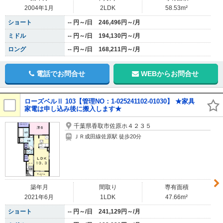
2004年1月
2LDK
58.53m²
ショート
-- 円～/日 246,496円～/月
ミドル
-- 円～/日 194,130円～/月
ロング
-- 円～/日 168,211円～/月
電話でお問合せ
WEBからお問合せ
ローズベルⅡ 103【管理NO：1-025241102-01030】 ★家具
家電は申し込み後に搬入します★
千葉県香取市佐原ホ４２３５
ＪＲ成田線佐原駅 徒歩20分
築年月
間取り
専有面積
2021年6月
1LDK
47.66m²
ショート
-- 円～/日 241,129円～/月