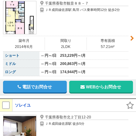
千葉県香取市観音８８－７
ＪＲ成田線佐原駅 鳥羽 バス乗車時間12分 徒歩2分
築年月
間取り
専有面積
2014年6月
2LDK
57.21m²
ショート
-- 円～/日 253,229円～/月
ミドル
-- 円～/日 200,863円～/月
ロング
-- 円～/日 174,944円～/月
電話でお問合せ
WEBからお問合せ
ソレイユ
千葉県香取市北２丁目12-20
ＪＲ成田線佐原駅 徒歩5分