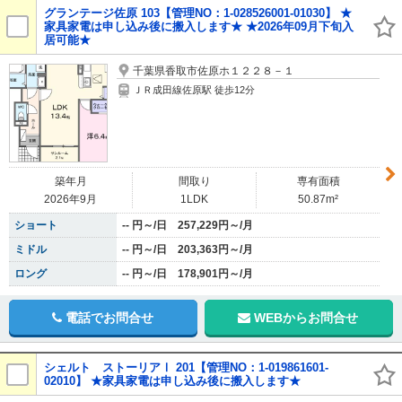
グランテージ佐原 103【管理NO：1-028526001-01030】 ★
家具家電は申し込み後に搬入します★ ★2026年09月下旬入
居可能★
千葉県香取市佐原ホ１２２８－１
ＪＲ成田線佐原駅 徒歩12分
築年月
間取り
専有面積
2026年9月
1LDK
50.87m²
ショート
-- 円～/日 257,229円～/月
ミドル
-- 円～/日 203,363円～/月
ロング
-- 円～/日 178,901円～/月
電話でお問合せ
WEBからお問合せ
シェルト ストーリアⅠ 201【管理NO：1-019861601-
02010】 ★家具家電は申し込み後に搬入します★