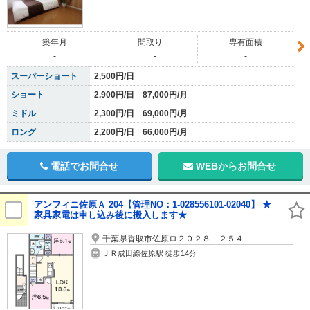
築年月
間取り
専有面積
-
-
-
スーパーショート
2,500円/日
ショート
2,900円/日 87,000円/月
ミドル
2,300円/日 69,000円/月
ロング
2,200円/日 66,000円/月
電話でお問合せ
WEBからお問合せ
アンフィニ佐原Ａ 204【管理NO：1-028556101-02040】 ★
家具家電は申し込み後に搬入します★
千葉県香取市佐原ロ２０２８－２５４
ＪＲ成田線佐原駅 徒歩14分