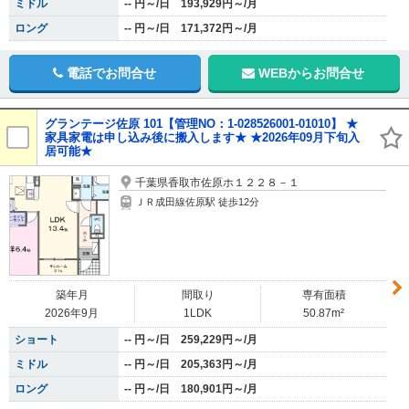
ミドル
-- 円～/日 193,929円～/月
ロング
-- 円～/日 171,372円～/月
電話でお問合せ
WEBからお問合せ
グランテージ佐原 101【管理NO：1-028526001-01010】 ★
家具家電は申し込み後に搬入します★ ★2026年09月下旬入
居可能★
千葉県香取市佐原ホ１２２８－１
ＪＲ成田線佐原駅 徒歩12分
築年月
間取り
専有面積
2026年9月
1LDK
50.87m²
ショート
-- 円～/日 259,229円～/月
ミドル
-- 円～/日 205,363円～/月
ロング
-- 円～/日 180,901円～/月