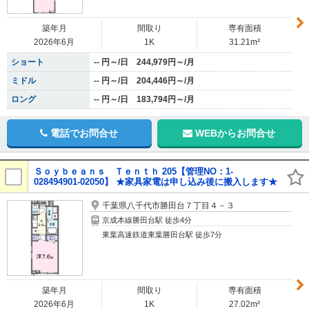
築年月
間取り
専有面積
2026年6月
1K
31.21m²
ショート
-- 円～/日 244,979円～/月
ミドル
-- 円～/日 204,446円～/月
ロング
-- 円～/日 183,794円～/月
電話でお問合せ
WEBからお問合せ
Ｓｏｙｂｅａｎｓ Ｔｅｎｔｈ 205【管理NO：1-
028494901-02050】 ★家具家電は申し込み後に搬入します★
千葉県八千代市勝田台７丁目４－３
京成本線勝田台駅 徒歩4分
東葉高速鉄道東葉勝田台駅 徒歩7分
築年月
間取り
専有面積
2026年6月
1K
27.02m²