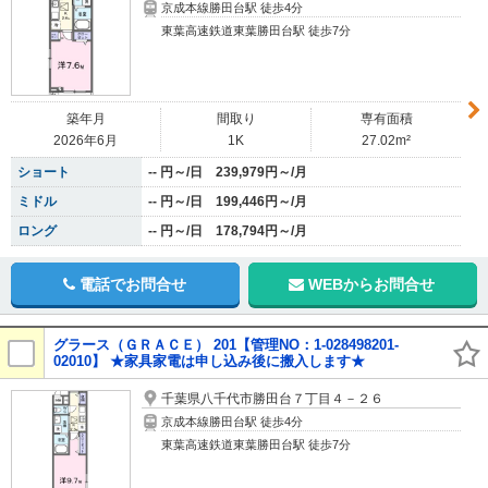
京成本線勝田台駅 徒歩4分
東葉高速鉄道東葉勝田台駅 徒歩7分
築年月
間取り
専有面積
2026年6月
1K
27.02m²
ショート
-- 円～/日 239,979円～/月
ミドル
-- 円～/日 199,446円～/月
ロング
-- 円～/日 178,794円～/月
電話でお問合せ
WEBからお問合せ
グラース（ＧＲＡＣＥ） 201【管理NO：1-028498201-
02010】 ★家具家電は申し込み後に搬入します★
千葉県八千代市勝田台７丁目４－２６
京成本線勝田台駅 徒歩4分
東葉高速鉄道東葉勝田台駅 徒歩7分