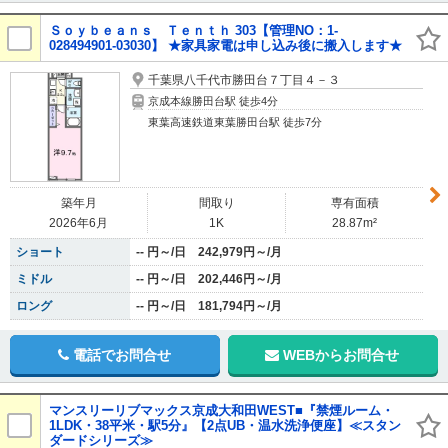
Ｓｏｙｂｅａｎｓ Ｔｅｎｔｈ 303【管理NO：1-
028494901-03030】 ★家具家電は申し込み後に搬入します★
千葉県八千代市勝田台７丁目４－３
京成本線勝田台駅 徒歩4分
東葉高速鉄道東葉勝田台駅 徒歩7分
築年月
間取り
専有面積
2026年6月
1K
28.87m²
ショート
-- 円～/日 242,979円～/月
ミドル
-- 円～/日 202,446円～/月
ロング
-- 円～/日 181,794円～/月
電話でお問合せ
WEBからお問合せ
マンスリーリブマックス京成大和田WEST■『禁煙ルーム・
1LDK・38平米・駅5分』【2点UB・温水洗浄便座】≪スタン
ダードシリーズ≫