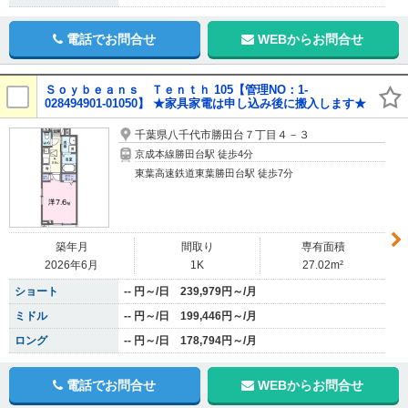
電話でお問合せ
WEBからお問合せ
Ｓｏｙｂｅａｎｓ Ｔｅｎｔｈ 105【管理NO：1-
028494901-01050】 ★家具家電は申し込み後に搬入します★
千葉県八千代市勝田台７丁目４－３
京成本線勝田台駅 徒歩4分
東葉高速鉄道東葉勝田台駅 徒歩7分
築年月
間取り
専有面積
2026年6月
1K
27.02m²
ショート
-- 円～/日 239,979円～/月
ミドル
-- 円～/日 199,446円～/月
ロング
-- 円～/日 178,794円～/月
電話でお問合せ
WEBからお問合せ