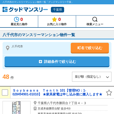
八千代市のマンスリーマンション物件一覧「グッドマンスリー千葉」
千葉県
0
0
最近見た物件
お気に入り物件
検索メニュー
八千代市のマンスリーマンション物件一覧
八千代市
町名で絞り込む
詳細条件で絞り込む
48
件
Ｓｏｙｂｅａｎｓ Ｔｅｎｔｈ 101【管理NO：1-
028494901-01010】 ★家具家電は申し込み後に搬入します★
千葉県八千代市勝田台７丁目４－３
京成本線勝田台駅 徒歩4分
東葉高速鉄道東葉勝田台駅 徒歩7分