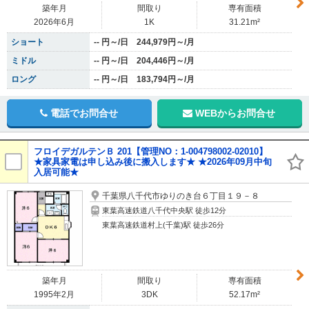
築年月
間取り
専有面積
2026年6月
1K
31.21m²
ショート
-- 円～/日 244,979円～/月
ミドル
-- 円～/日 204,446円～/月
ロング
-- 円～/日 183,794円～/月
電話でお問合せ
WEBからお問合せ
フロイデガルテンＢ 201【管理NO：1-004798002-02010】
★家具家電は申し込み後に搬入します★ ★2026年09月中旬
入居可能★
千葉県八千代市ゆりのき台６丁目１９－８
東葉高速鉄道八千代中央駅 徒歩12分
東葉高速鉄道村上(千葉)駅 徒歩26分
築年月
間取り
専有面積
1995年2月
3DK
52.17m²