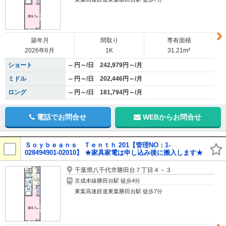
築年月
間取り
専有面積
2026年6月
1K
31.21m²
ショート
-- 円～/日 242,979円～/月
ミドル
-- 円～/日 202,446円～/月
ロング
-- 円～/日 181,794円～/月
電話でお問合せ
WEBからお問合せ
Ｓｏｙｂｅａｎｓ Ｔｅｎｔｈ 201【管理NO：1-
028494901-02010】 ★家具家電は申し込み後に搬入します★
千葉県八千代市勝田台７丁目４－３
京成本線勝田台駅 徒歩4分
東葉高速鉄道東葉勝田台駅 徒歩7分