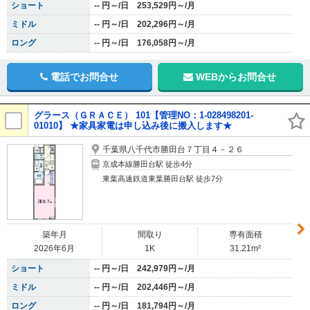
ショート
-- 円～/日 253,529円～/月
ミドル
-- 円～/日 202,296円～/月
ロング
-- 円～/日 176,058円～/月
電話でお問合せ
WEBからお問合せ
グラース（ＧＲＡＣＥ） 101【管理NO：1-028498201-
01010】 ★家具家電は申し込み後に搬入します★
千葉県八千代市勝田台７丁目４－２６
京成本線勝田台駅 徒歩4分
東葉高速鉄道東葉勝田台駅 徒歩7分
築年月
間取り
専有面積
2026年6月
1K
31.21m²
ショート
-- 円～/日 242,979円～/月
ミドル
-- 円～/日 202,446円～/月
ロング
-- 円～/日 181,794円～/月