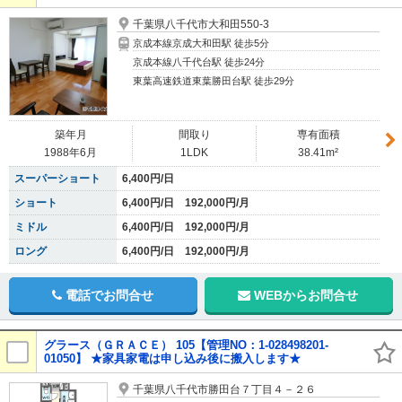
千葉県八千代市大和田550-3
京成本線京成大和田駅 徒歩5分
京成本線八千代台駅 徒歩24分
東葉高速鉄道東葉勝田台駅 徒歩29分
築年月
間取り
専有面積
1988年6月
1LDK
38.41m²
スーパーショート
6,400円/日
ショート
6,400円/日 192,000円/月
ミドル
6,400円/日 192,000円/月
ロング
6,400円/日 192,000円/月
電話でお問合せ
WEBからお問合せ
グラース（ＧＲＡＣＥ） 105【管理NO：1-028498201-
01050】 ★家具家電は申し込み後に搬入します★
千葉県八千代市勝田台７丁目４－２６